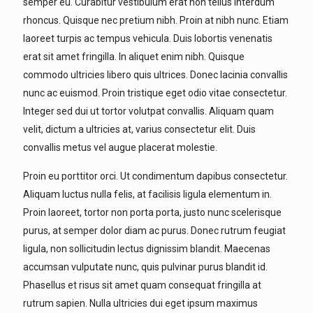
semper eu. Curabitur vestibulum erat non tellus interdum
rhoncus. Quisque nec pretium nibh. Proin at nibh nunc. Etiam
laoreet turpis ac tempus vehicula. Duis lobortis venenatis
erat sit amet fringilla. In aliquet enim nibh. Quisque
commodo ultricies libero quis ultrices. Donec lacinia convallis
nunc ac euismod. Proin tristique eget odio vitae consectetur.
Integer sed dui ut tortor volutpat convallis. Aliquam quam
velit, dictum a ultricies at, varius consectetur elit. Duis
convallis metus vel augue placerat molestie.
Proin eu porttitor orci. Ut condimentum dapibus consectetur.
Aliquam luctus nulla felis, at facilisis ligula elementum in.
Proin laoreet, tortor non porta porta, justo nunc scelerisque
purus, at semper dolor diam ac purus. Donec rutrum feugiat
ligula, non sollicitudin lectus dignissim blandit. Maecenas
accumsan vulputate nunc, quis pulvinar purus blandit id.
Phasellus et risus sit amet quam consequat fringilla at
rutrum sapien. Nulla ultricies dui eget ipsum maximus