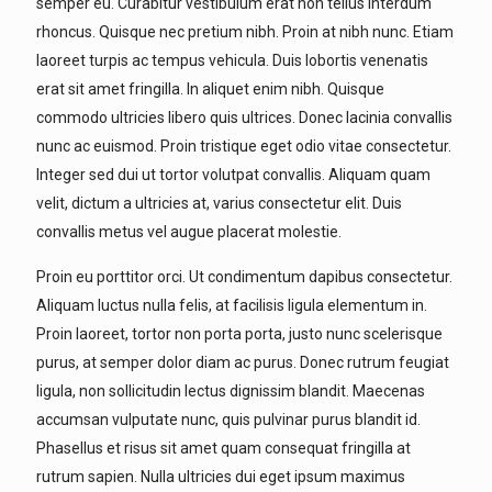
semper eu. Curabitur vestibulum erat non tellus interdum
rhoncus. Quisque nec pretium nibh. Proin at nibh nunc. Etiam
laoreet turpis ac tempus vehicula. Duis lobortis venenatis
erat sit amet fringilla. In aliquet enim nibh. Quisque
commodo ultricies libero quis ultrices. Donec lacinia convallis
nunc ac euismod. Proin tristique eget odio vitae consectetur.
Integer sed dui ut tortor volutpat convallis. Aliquam quam
velit, dictum a ultricies at, varius consectetur elit. Duis
convallis metus vel augue placerat molestie.
Proin eu porttitor orci. Ut condimentum dapibus consectetur.
Aliquam luctus nulla felis, at facilisis ligula elementum in.
Proin laoreet, tortor non porta porta, justo nunc scelerisque
purus, at semper dolor diam ac purus. Donec rutrum feugiat
ligula, non sollicitudin lectus dignissim blandit. Maecenas
accumsan vulputate nunc, quis pulvinar purus blandit id.
Phasellus et risus sit amet quam consequat fringilla at
rutrum sapien. Nulla ultricies dui eget ipsum maximus